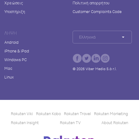
Χρεώσεις
Πολιτική απορρήτου
Υποστήριξη
Customer Complaints Code
ΛΉΨΗ
Ελληνικά
Android
iPhone & iPad
Windows PC
Mac
©
2026
Viber Media S.à r.l.
Linux
Rakuten Viki
Rakuten Kobo
Rakuten Travel
Rakuten Marketing
Rakuten Insight
Rakuten TV
About Rakuten