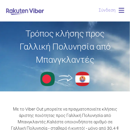
Σύνδεση
Togg
navig
Τρόπος κλήσης προς
Γαλλική Πολυνησία από
Μπανγκλαντές
Με το Viber Out μπορείτε να πραγματοποιείτε κλήσεις
άριστης ποιότητας προς Γαλλική Πολυνησία από
Μπανγκλαντές.
Καλέστε οποιονδήποτε αριθμό σε
Γαλλική Πολυνησία - σταθερό ή κινητό! - μόνο από 30.4 ¢