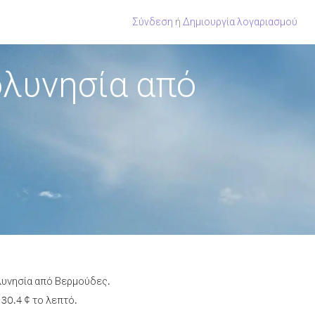
Σύνδεση
ή
Δημιουργία λογαριασμού
ολυνησία από
ολυνησία από Βερμούδες.
30.4 ¢ το λεπτό.