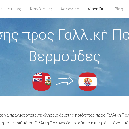
υνατότητες
Κοινότητες
Ασφάλεια
Viber Out
Blog
ης προς Γαλλική Π
Βερμούδες
τε να πραγματοποιείτε κλήσεις άριστης ποιότητας προς Γαλλική Π
ήποτε αριθμό σε Γαλλική Πολυνησία - σταθερό ή κινητό! - μόνο από 