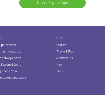
Κάντε λήψη τώρα
ΊΑ
ΛΉΨΗ
 με το Viber
Android
ηματικό κέντρο
iPhone & iPad
ες συνεργασίας
Windows PC
ι Προϋποθέσεις
Mac
ή απορρήτου
Linux
r Complaints Code