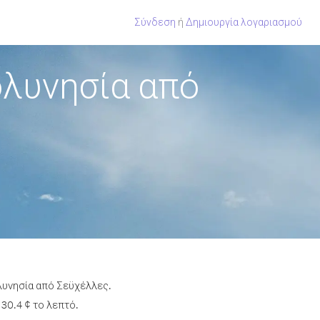
Σύνδεση
ή
Δημιουργία λογαριασμού
ολυνησία από
λυνησία από Σεϋχέλλες.
30.4 ¢ το λεπτό.