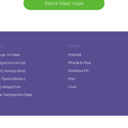
Κάντε λήψη τώρα
ΊΑ
ΛΉΨΗ
 με το Viber
Android
ηματικό κέντρο
iPhone & iPad
ες συνεργασίας
Windows PC
ι Προϋποθέσεις
Mac
ή απορρήτου
Linux
r Complaints Code