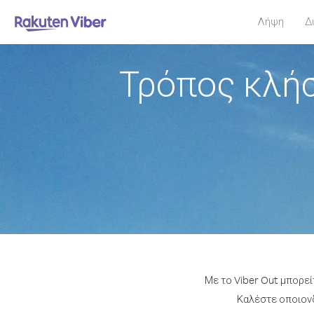
Λήψη
Δ
Τρόπος κλήσ
Με το Viber Out μπορε
Καλέστε οποιονδ