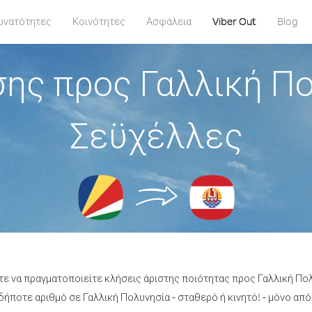
υνατότητες
Κοινότητες
Ασφάλεια
Viber Out
Blog
ης προς Γαλλική Π
Σεϋχέλλες
ίτε να πραγματοποιείτε κλήσεις άριστης ποιότητας προς Γαλλική Πο
ήποτε αριθμό σε Γαλλική Πολυνησία - σταθερό ή κινητό! - μόνο από 