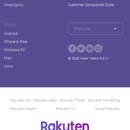
Υποστήριξη
Customer Complaints Code
ΛΉΨΗ
Ελληνικά
Android
iPhone & iPad
Windows PC
Mac
©
2026
Viber Media S.à r.l.
Linux
Rakuten Viki
Rakuten Kobo
Rakuten Travel
Rakuten Marketing
Rakuten Insight
Rakuten TV
About Rakuten