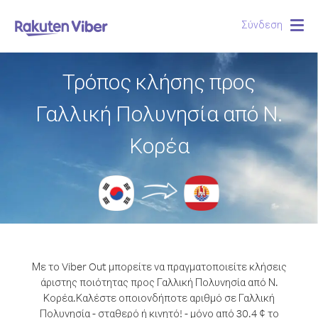
Σύνδεση
Togg
navig
Τρόπος κλήσης προς
Γαλλική Πολυνησία από Ν.
Κορέα
Με το Viber Out μπορείτε να πραγματοποιείτε κλήσεις
άριστης ποιότητας προς Γαλλική Πολυνησία από Ν.
Κορέα.
Καλέστε οποιονδήποτε αριθμό σε Γαλλική
Πολυνησία - σταθερό ή κινητό! - μόνο από 30.4 ¢ το