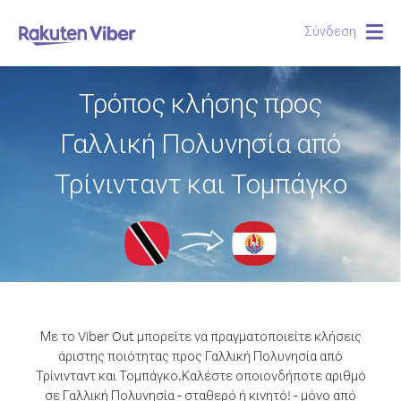
Σύνδεση
Togg
navig
Τρόπος κλήσης προς
Γαλλική Πολυνησία από
Τρίνινταντ και Τομπάγκο
Με το Viber Out μπορείτε να πραγματοποιείτε κλήσεις
άριστης ποιότητας προς Γαλλική Πολυνησία από
Τρίνινταντ και Τομπάγκο.
Καλέστε οποιονδήποτε αριθμό
σε Γαλλική Πολυνησία - σταθερό ή κινητό! - μόνο από