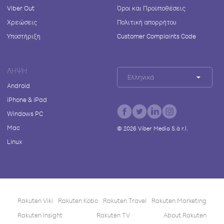
Viber Out
Όροι και Προϋποθέσεις
Χρεώσεις
Πολιτική απορρήτου
Υποστήριξη
Customer Complaints Code
ΛΉΨΗ
Ελληνικά
Android
iPhone & iPad
Windows PC
Mac
©
2026
Viber Media S.à r.l.
Linux
Rakuten Viki
Rakuten Kobo
Rakuten Travel
Rakuten Marketing
Rakuten Insight
Rakuten TV
About Rakuten