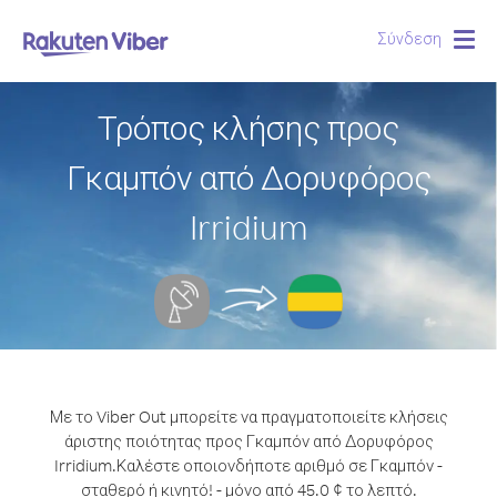
Σύνδεση
Togg
navig
Τρόπος κλήσης προς
Γκαμπόν από Δορυφόρος
Irridium
Με το Viber Out μπορείτε να πραγματοποιείτε κλήσεις
άριστης ποιότητας προς Γκαμπόν από Δορυφόρος
Irridium.
Καλέστε οποιονδήποτε αριθμό σε Γκαμπόν -
σταθερό ή κινητό! - μόνο από 45.0 ¢ το λεπτό.