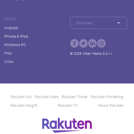
ΛΉΨΗ
Ελληνικά
Android
iPhone & iPad
Windows PC
Mac
©
2026
Viber Media S.à r.l.
Linux
Rakuten Viki
Rakuten Kobo
Rakuten Travel
Rakuten Marketing
Rakuten Insight
Rakuten TV
About Rakuten