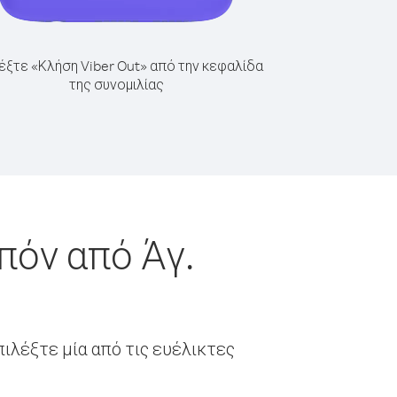
έξτε «Κλήση Viber Out» από την κεφαλίδα
της συνομιλίας
πόν από Άγ.
ιλέξτε μία από τις ευέλικτες