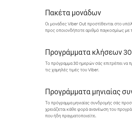
Πακέτα μονάδων
Οι μονάδες Viber Out προστίθενται στο υπό
προς οποιονδήποτε αριθμό παγκοσμίως με τι
Προγράμματα κλήσεων 30
Το πρόγραμμα 30 ημερών σάς επιτρέπει να π
τις χαμηλές τιμές του Viber.
Προγράμματα μηνιαίας σ
Το πρόγραμμα μηνιαίας συνδρομής σάς προσφ
χρειάζεται κάθε φορά ανανέωση του προγράμ
που ήδη πραγματοποιείτε.