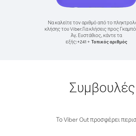
Να καλείτε τον αριθμό από το πληκτρολ
κλήσης του Viber.
Για κλήσεις προς Γκαμπ
Άγ. Ευστάθιος, κάντε τα
εξής:
+
+
241
Τοπικός αριθμός
Συμβουλές 
Το Viber Out προσφέρει περι