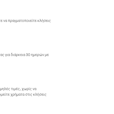
τε να πραγματοποιείτε κλήσεις
ας για διάρκεια 30 ημερών με
μηλές τιμές, χωρίς να
μείτε χρήματα στις κλήσεις