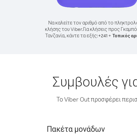
Να καλείτε τον αριθμό από το πληκτρολ
κλήσης του Viber.
Για κλήσεις προς Γκαμπ
Τανζανία, κάντε τα εξής:
+
+
241
Τοπικός αρ
Συμβουλές γι
Το Viber Out προσφέρει περι
Πακέτα μονάδων