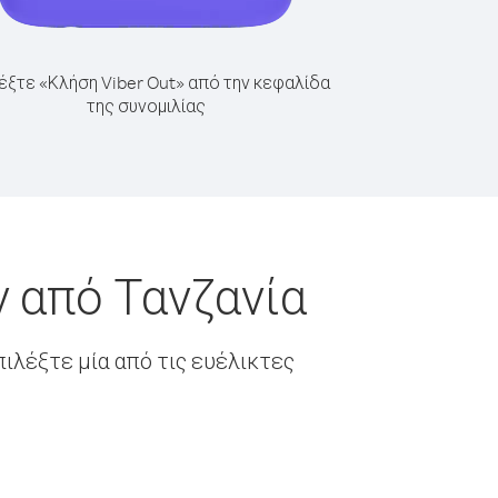
έξτε «Κλήση Viber Out» από την κεφαλίδα
της συνομιλίας
 από Τανζανία
ιλέξτε μία από τις ευέλικτες