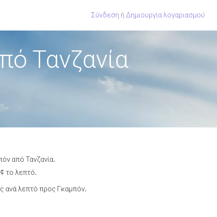
Σύνδεση
ή
Δημιουργία λογαριασμού
πό Τανζανία
πόν από Τανζανία.
¢ το λεπτό.
ς ανά λεπτό προς Γκαμπόν.