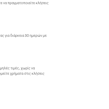
τε να πραγματοποιείτε κλήσεις
ας για διάρκεια 30 ημερών με
μηλές τιμές, χωρίς να
μείτε χρήματα στις κλήσεις