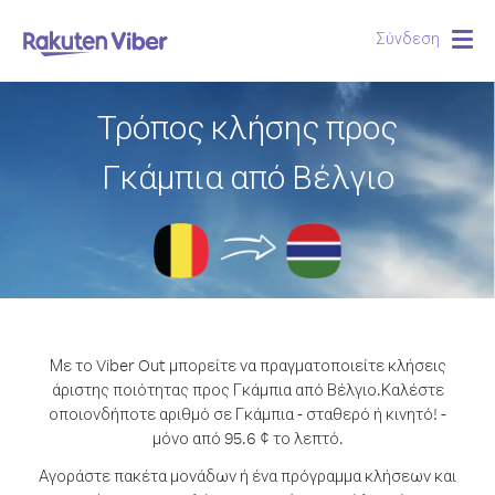
Σύνδεση
Togg
navig
Τρόπος κλήσης προς
Γκάμπια από Βέλγιο
Με το Viber Out μπορείτε να πραγματοποιείτε κλήσεις
άριστης ποιότητας προς Γκάμπια από Βέλγιο.
Καλέστε
οποιονδήποτε αριθμό σε Γκάμπια - σταθερό ή κινητό! -
μόνο από 95.6 ¢ το λεπτό.
Αγοράστε πακέτα μονάδων ή ένα πρόγραμμα κλήσεων και