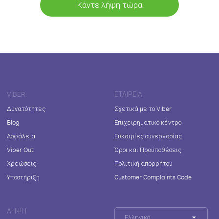
Κάντε λήψη τώρα
VIBER
ΕΤΑΙΡΕΊΑ
Δυνατότητες
Σχετικά με το Viber
Blog
Επιχειρηματικό κέντρο
Ασφάλεια
Ευκαιρίες συνεργασίας
Viber Out
Όροι και Προϋποθέσεις
Χρεώσεις
Πολιτική απορρήτου
Υποστήριξη
Customer Complaints Code
ΛΉΨΗ
Ελληνικά