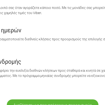
λοιπό σας όταν αγοράζετε κάποιο ποσό. Με τις μονάδες σας μπορεί
ς χαμηλές τιμές του Viber.
 ημερών
ραγματοποιείτε διεθνείς κλήσεις προς προορισμούς της επιλογής σ
υνδρομής
έρει την ευελιξία διεθνών κλήσεων προς σταθερά και κινητά σε χα
ματος. Με το πρόγραμμα μηνιαίας συνδρομής μπορείτε να εξοικονο
Αναζήτηση για περισσότερους προορισμούς