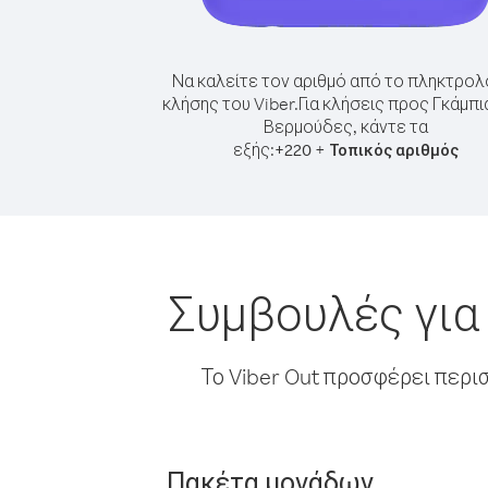
Να καλείτε τον αριθμό από το πληκτρολ
κλήσης του Viber.
Για κλήσεις προς Γκάμπι
Βερμούδες, κάντε τα
εξής:
+
+
220
Τοπικός αριθμός
Συμβουλές για
Το Viber Out προσφέρει περι
Πακέτα μονάδων