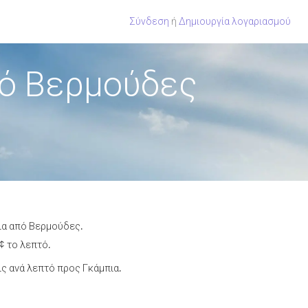
Σύνδεση
ή
Δημιουργία λογαριασμού
πό Βερμούδες
πια από Βερμούδες.
¢ το λεπτό.
ς ανά λεπτό προς Γκάμπια.