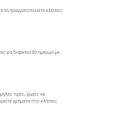
τε να πραγματοποιείτε κλήσεις
ας για διάρκεια 30 ημερών με
μηλές τιμές, χωρίς να
μείτε χρήματα στις κλήσεις