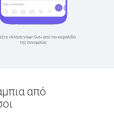
έξτε «Κλήση Viber Out» από την κεφαλίδα
της συνομιλίας
άμπια από
σοι