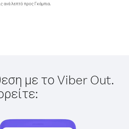
ς ανά λεπτό προς Γκάμπια.
εση με το Viber Out.
ορείτε: