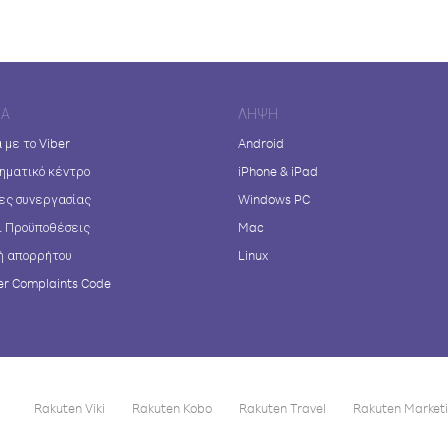
ΊΑ
ΛΉΨΗ
 με το Viber
Android
ηματικό κέντρο
iPhone & iPad
ες συνεργασίας
Windows PC
ι Προϋποθέσεις
Mac
ή απορρήτου
Linux
r Complaints Code
Rakuten Viki
Rakuten Kobo
Rakuten Travel
Rakuten Market