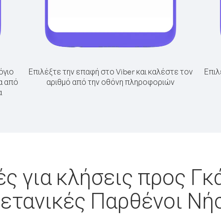
όγιο
Επιλέξτε την επαφή στο Viber και καλέστε τον
Επιλ
α από
αριθμό από την οθόνη πληροφοριών
α
ς για κλήσεις προς Γκ
ετανικές Παρθένοι Νή