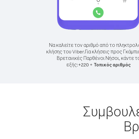
Να καλείτε τον αριθμό από το πληκτρολ
κλήσης του Viber.
Για κλήσεις προς Γκάμπι
Βρετανικές Παρθένοι Νήσοι, κάντε τ
εξής:
+
+
220
Τοπικός αριθμός
Συμβουλέ
Βρ