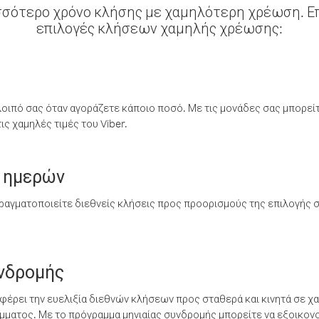
σσότερο χρόνο κλήσης με χαμηλότερη χρέωση. Επ
επιλογές κλήσεων χαμηλής χρέωσης:
λοιπό σας όταν αγοράζετε κάποιο ποσό. Με τις μονάδες σας μπορεί
ς χαμηλές τιμές του Viber.
 ημερών
ραγματοποιείτε διεθνείς κλήσεις προς προορισμούς της επιλογής σ
υνδρομής
έρει την ευελιξία διεθνών κλήσεων προς σταθερά και κινητά σε χα
ματος. Με το πρόγραμμα μηνιαίας συνδρομής μπορείτε να εξοικονο