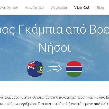
υνατότητες
Κοινότητες
Ασφάλεια
Viber Out
Blog
ος Γκάμπια από Βρ
Νήσοι
 να πραγματοποιείτε κλήσεις άριστης ποιότητας προς Γκάμπια από Β
οιονδήποτε αριθμό σε Γκάμπια - σταθερό ή κινητό! - μόνο από 79.0 