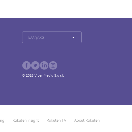
Ελληνικά
©
2026
Viber Media S.à r.l.
ing
Rakuten Insight
Rakuten TV
About Rakuten