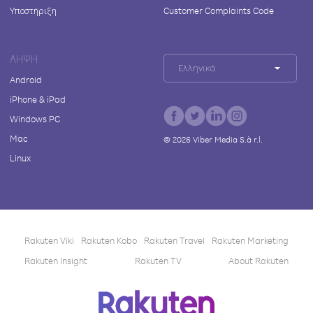
Υποστήριξη
Customer Complaints Code
ΛΉΨΗ
Ελληνικά
Android
iPhone & iPad
Windows PC
Mac
©
2026
Viber Media S.à r.l.
Linux
Rakuten Viki
Rakuten Kobo
Rakuten Travel
Rakuten Marketing
Rakuten Insight
Rakuten TV
About Rakuten