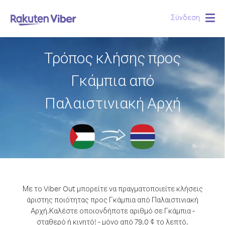
Σύνδεση
Togg
navig
Τρόπος κλήσης προς
Γκάμπια από
Παλαιστινιακή Αρχή
Με το Viber Out μπορείτε να πραγματοποιείτε κλήσεις
άριστης ποιότητας προς Γκάμπια από Παλαιστινιακή
Αρχή.
Καλέστε οποιονδήποτε αριθμό σε Γκάμπια -
σταθερό ή κινητό! - μόνο από 79.0 ¢ το λεπτό.