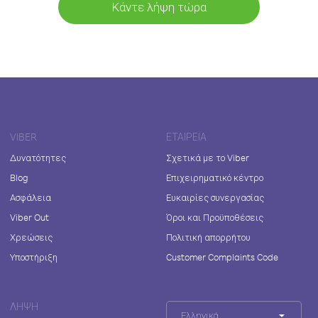
Κάντε λήψη τώρα
VIBER
ΕΤΑΙΡΕΊΑ
Δυνατότητες
Σχετικά με το Viber
Blog
Επιχειρηματικό κέντρο
Ασφάλεια
Ευκαιρίες συνεργασίας
Viber Out
Όροι και Προϋποθέσεις
Χρεώσεις
Πολιτική απορρήτου
Υποστήριξη
Customer Complaints Code
ΛΉΨΗ
Ελληνικά