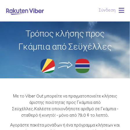
Σύνδεση
Togg
navig
Τρόπος κλήσης προς
Γκάμπια από Σεϋχέλλες
Με το Viber Out μπορείτε να πραγματοποιείτε κλήσεις
άριστης ποιότητας προς Γκάμπια από
Σεϋχέλλες.
Καλέστε οποιονδήποτε αριθμό σε Γκάμπια -
σταθερό ή κινητό! - μόνο από 79.0 ¢ το λεπτό.
Αγοράστε πακέτα μονάδων ή ένα πρόγραμμα κλήσεων και