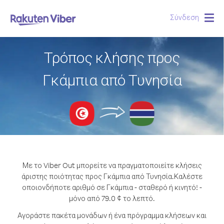
Σύνδεση
Togg
navig
Τρόπος κλήσης προς
Γκάμπια από Τυνησία
Με το Viber Out μπορείτε να πραγματοποιείτε κλήσεις
άριστης ποιότητας προς Γκάμπια από Τυνησία.
Καλέστε
οποιονδήποτε αριθμό σε Γκάμπια - σταθερό ή κινητό! -
μόνο από 79.0 ¢ το λεπτό.
Αγοράστε πακέτα μονάδων ή ένα πρόγραμμα κλήσεων και