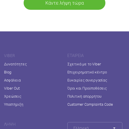
Κάντε λήψη τώρα
VIBER
ΕΤΑΙΡΕΊΑ
Δυνατότητες
Σχετικά με το Viber
Blog
Επιχειρηματικό κέντρο
Ασφάλεια
Ευκαιρίες συνεργασίας
Viber Out
Όροι και Προϋποθέσεις
Χρεώσεις
Πολιτική απορρήτου
Υποστήριξη
Customer Complaints Code
ΛΉΨΗ
Ελληνικά