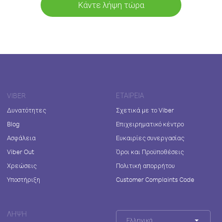
Κάντε λήψη τώρα
VIBER
ΕΤΑΙΡΕΊΑ
Δυνατότητες
Σχετικά με το Viber
Blog
Επιχειρηματικό κέντρο
Ασφάλεια
Ευκαιρίες συνεργασίας
Viber Out
Όροι και Προϋποθέσεις
Χρεώσεις
Πολιτική απορρήτου
Υποστήριξη
Customer Complaints Code
ΛΉΨΗ
Ελληνικά