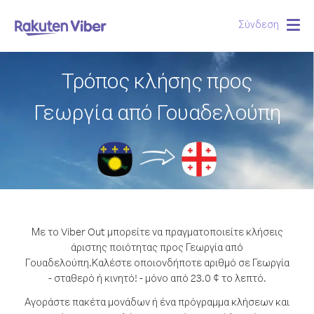
Σύνδεση
Togg
navig
Τρόπος κλήσης προς
Γεωργία από Γουαδελούπη
Με το Viber Out μπορείτε να πραγματοποιείτε κλήσεις
άριστης ποιότητας προς Γεωργία από
Γουαδελούπη.
Καλέστε οποιονδήποτε αριθμό σε Γεωργία
- σταθερό ή κινητό! - μόνο από 23.0 ¢ το λεπτό.
Αγοράστε πακέτα μονάδων ή ένα πρόγραμμα κλήσεων και