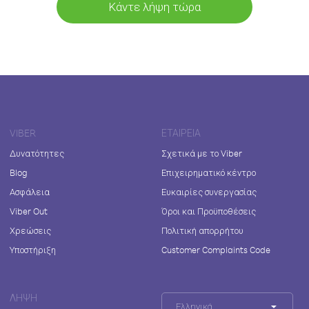
Κάντε λήψη τώρα
VIBER
ΕΤΑΙΡΕΊΑ
Δυνατότητες
Σχετικά με το Viber
Blog
Επιχειρηματικό κέντρο
Ασφάλεια
Ευκαιρίες συνεργασίας
Viber Out
Όροι και Προϋποθέσεις
Χρεώσεις
Πολιτική απορρήτου
Υποστήριξη
Customer Complaints Code
ΛΉΨΗ
Ελληνικά