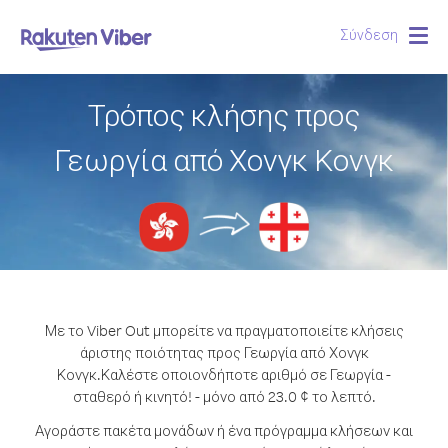
Σύνδεση
Togg
navig
Τρόπος κλήσης προς
Γεωργία από Χονγκ Κονγκ
Με το Viber Out μπορείτε να πραγματοποιείτε κλήσεις
άριστης ποιότητας προς Γεωργία από Χονγκ
Κονγκ.
Καλέστε οποιονδήποτε αριθμό σε Γεωργία -
σταθερό ή κινητό! - μόνο από 23.0 ¢ το λεπτό.
Αγοράστε πακέτα μονάδων ή ένα πρόγραμμα κλήσεων και