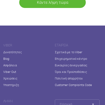
Κάντε λήψη τώρα
VIBER
ΕΤΑΙΡΕΊΑ
Δυνατότητες
Σχετικά με το Viber
Blog
Επιχειρηματικό κέντρο
Ασφάλεια
Ευκαιρίες συνεργασίας
Viber Out
Όροι και Προϋποθέσεις
Χρεώσεις
Πολιτική απορρήτου
Υποστήριξη
Customer Complaints Code
ΛΉΨΗ
Ελληνικά