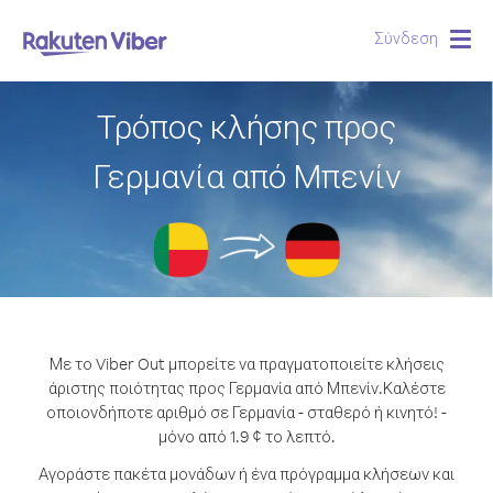
Σύνδεση
Togg
navig
Τρόπος κλήσης προς
Γερμανία από Μπενίν
Με το Viber Out μπορείτε να πραγματοποιείτε κλήσεις
άριστης ποιότητας προς Γερμανία από Μπενίν.
Καλέστε
οποιονδήποτε αριθμό σε Γερμανία - σταθερό ή κινητό! -
μόνο από 1.9 ¢ το λεπτό.
Αγοράστε πακέτα μονάδων ή ένα πρόγραμμα κλήσεων και