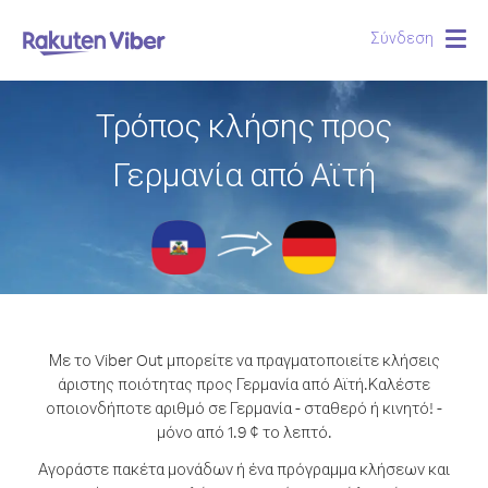
Σύνδεση
Togg
navig
Τρόπος κλήσης προς
Γερμανία από Αϊτή
Με το Viber Out μπορείτε να πραγματοποιείτε κλήσεις
άριστης ποιότητας προς Γερμανία από Αϊτή.
Καλέστε
οποιονδήποτε αριθμό σε Γερμανία - σταθερό ή κινητό! -
μόνο από 1.9 ¢ το λεπτό.
Αγοράστε πακέτα μονάδων ή ένα πρόγραμμα κλήσεων και