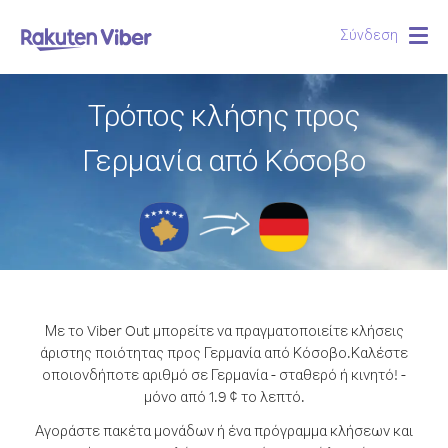
Σύνδεση
Togg
navig
Τρόπος κλήσης προς
Γερμανία από Κόσοβο
Με το Viber Out μπορείτε να πραγματοποιείτε κλήσεις
άριστης ποιότητας προς Γερμανία από Κόσοβο.
Καλέστε
οποιονδήποτε αριθμό σε Γερμανία - σταθερό ή κινητό! -
μόνο από 1.9 ¢ το λεπτό.
Αγοράστε πακέτα μονάδων ή ένα πρόγραμμα κλήσεων και