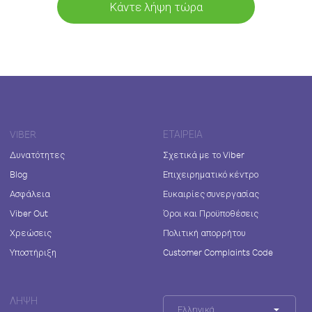
Κάντε λήψη τώρα
VIBER
ΕΤΑΙΡΕΊΑ
Δυνατότητες
Σχετικά με το Viber
Blog
Επιχειρηματικό κέντρο
Ασφάλεια
Ευκαιρίες συνεργασίας
Viber Out
Όροι και Προϋποθέσεις
Χρεώσεις
Πολιτική απορρήτου
Υποστήριξη
Customer Complaints Code
ΛΉΨΗ
Ελληνικά