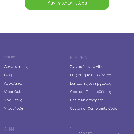
Κάντε λήψη τώρα
VIBER
ΕΤΑΙΡΕΊΑ
Δυνατότητες
Σχετικά με το Viber
Blog
Επιχειρηματικό κέντρο
Ασφάλεια
Ευκαιρίες συνεργασίας
Viber Out
Όροι και Προϋποθέσεις
Χρεώσεις
Πολιτική απορρήτου
Υποστήριξη
Customer Complaints Code
ΛΉΨΗ
Ελληνικά