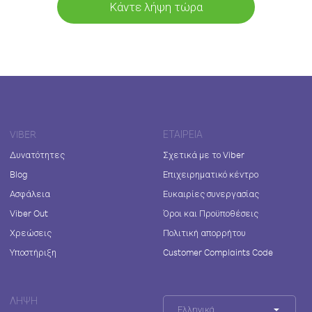
Κάντε λήψη τώρα
VIBER
ΕΤΑΙΡΕΊΑ
Δυνατότητες
Σχετικά με το Viber
Blog
Επιχειρηματικό κέντρο
Ασφάλεια
Ευκαιρίες συνεργασίας
Viber Out
Όροι και Προϋποθέσεις
Χρεώσεις
Πολιτική απορρήτου
Υποστήριξη
Customer Complaints Code
ΛΉΨΗ
Ελληνικά