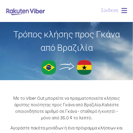
Σύνδεση
Togg
navig
Τρόπος κλήσης προς Γκάνα
από Βραζιλία
Με το Viber Out μπορείτε να πραγματοποιείτε κλήσεις
άριστης ποιότητας προς Γκάνα από Βραζιλία.
Καλέστε
οποιονδήποτε αριθμό σε Γκάνα - σταθερό ή κινητό! -
μόνο από 35.0 ¢ το λεπτό.
Αγοράστε πακέτα μονάδων ή ένα πρόγραμμα κλήσεων και