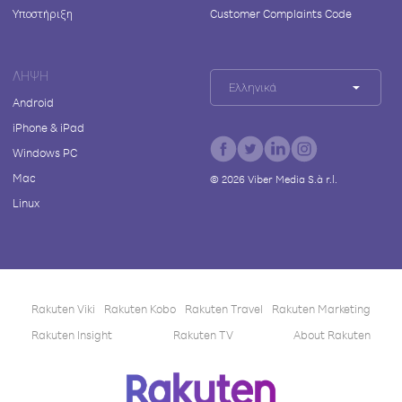
Υποστήριξη
Customer Complaints Code
ΛΉΨΗ
Ελληνικά
Android
iPhone & iPad
Windows PC
Mac
©
2026
Viber Media S.à r.l.
Linux
Rakuten Viki
Rakuten Kobo
Rakuten Travel
Rakuten Marketing
Rakuten Insight
Rakuten TV
About Rakuten