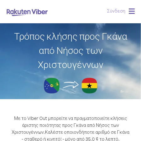
Σύνδεση
Togg
navig
Τρόπος κλήσης προς Γκάνα
από Νήσος των
Χριστουγέννων
Με το Viber Out μπορείτε να πραγματοποιείτε κλήσεις
άριστης ποιότητας προς Γκάνα από Νήσος των
Χριστουγέννων.
Καλέστε οποιονδήποτε αριθμό σε Γκάνα
- σταθερό ή κινητό! - μόνο από 35.0 ¢ το λεπτό.