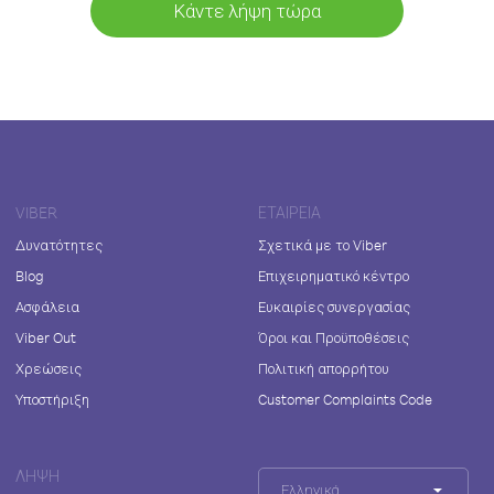
Κάντε λήψη τώρα
VIBER
ΕΤΑΙΡΕΊΑ
Δυνατότητες
Σχετικά με το Viber
Blog
Επιχειρηματικό κέντρο
Ασφάλεια
Ευκαιρίες συνεργασίας
Viber Out
Όροι και Προϋποθέσεις
Χρεώσεις
Πολιτική απορρήτου
Υποστήριξη
Customer Complaints Code
ΛΉΨΗ
Ελληνικά