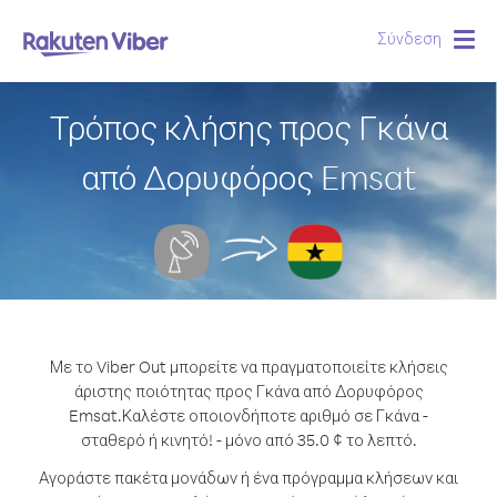
Σύνδεση
Togg
navig
Τρόπος κλήσης προς Γκάνα
από Δορυφόρος Emsat
Με το Viber Out μπορείτε να πραγματοποιείτε κλήσεις
άριστης ποιότητας προς Γκάνα από Δορυφόρος
Emsat.
Καλέστε οποιονδήποτε αριθμό σε Γκάνα -
σταθερό ή κινητό! - μόνο από 35.0 ¢ το λεπτό.
Αγοράστε πακέτα μονάδων ή ένα πρόγραμμα κλήσεων και