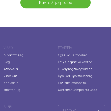
Κάντε λήψη τώρα
VIBER
ΕΤΑΙΡΕΊΑ
Δυνατότητες
Σχετικά με το Viber
Blog
Επιχειρηματικό κέντρο
Ασφάλεια
Ευκαιρίες συνεργασίας
Viber Out
Όροι και Προϋποθέσεις
Χρεώσεις
Πολιτική απορρήτου
Υποστήριξη
Customer Complaints Code
ΛΉΨΗ
Ελληνικά