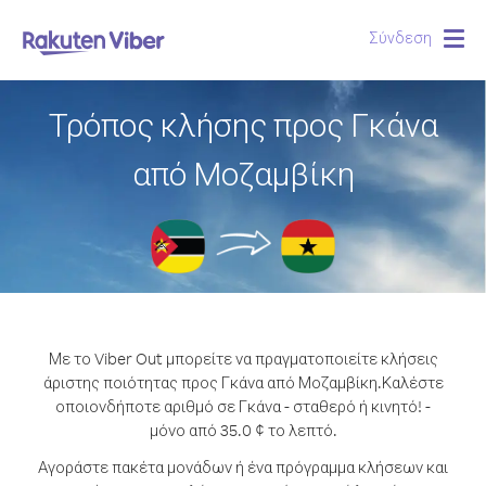
Σύνδεση
Togg
navig
Τρόπος κλήσης προς Γκάνα
από Μοζαμβίκη
Με το Viber Out μπορείτε να πραγματοποιείτε κλήσεις
άριστης ποιότητας προς Γκάνα από Μοζαμβίκη.
Καλέστε
οποιονδήποτε αριθμό σε Γκάνα - σταθερό ή κινητό! -
μόνο από 35.0 ¢ το λεπτό.
Αγοράστε πακέτα μονάδων ή ένα πρόγραμμα κλήσεων και