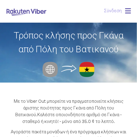
Σύνδεση
Togg
navig
Τρόπος κλήσης προς Γκάνα
από Πόλη του Βατικανού
Με το Viber Out μπορείτε να πραγματοποιείτε κλήσεις
άριστης ποιότητας προς Γκάνα από Πόλη του
Βατικανού.
Καλέστε οποιονδήποτε αριθμό σε Γκάνα -
σταθερό ή κινητό! - μόνο από 35.0 ¢ το λεπτό.
Αγοράστε πακέτα μονάδων ή ένα πρόγραμμα κλήσεων και