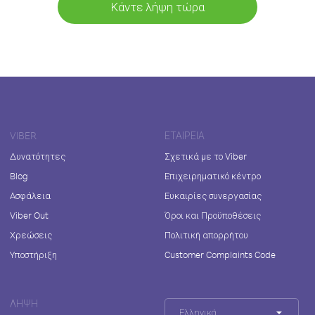
Κάντε λήψη τώρα
VIBER
ΕΤΑΙΡΕΊΑ
Δυνατότητες
Σχετικά με το Viber
Blog
Επιχειρηματικό κέντρο
Ασφάλεια
Ευκαιρίες συνεργασίας
Viber Out
Όροι και Προϋποθέσεις
Χρεώσεις
Πολιτική απορρήτου
Υποστήριξη
Customer Complaints Code
ΛΉΨΗ
Ελληνικά