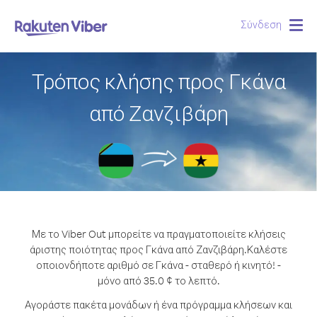
Σύνδεση
Togg
navig
Τρόπος κλήσης προς Γκάνα
από Ζανζιβάρη
Με το Viber Out μπορείτε να πραγματοποιείτε κλήσεις
άριστης ποιότητας προς Γκάνα από Ζανζιβάρη.
Καλέστε
οποιονδήποτε αριθμό σε Γκάνα - σταθερό ή κινητό! -
μόνο από 35.0 ¢ το λεπτό.
Αγοράστε πακέτα μονάδων ή ένα πρόγραμμα κλήσεων και