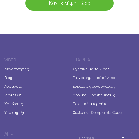
Κάντε λήψη τώρα
VIBER
ΕΤΑΙΡΕΊΑ
Δυνατότητες
Σχετικά με το Viber
Blog
Επιχειρηματικό κέντρο
Ασφάλεια
Ευκαιρίες συνεργασίας
Viber Out
Όροι και Προϋποθέσεις
Χρεώσεις
Πολιτική απορρήτου
Υποστήριξη
Customer Complaints Code
ΛΉΨΗ
Ελληνικά