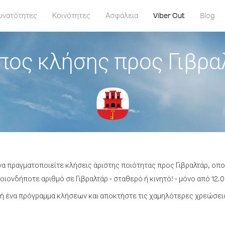
υνατότητες
Κοινότητες
Ασφάλεια
Viber Out
Blog
πος κλήσης προς Γιβρα
να πραγματοποιείτε κλήσεις άριστης ποιότητας προς Γιβραλτάρ, οπ
ιονδήποτε αριθμό σε Γιβραλτάρ - σταθερό ή κινητό! - μόνο από 12.0
 ένα πρόγραμμα κλήσεων και αποκτήστε τις χαμηλότερες χρεώσεις