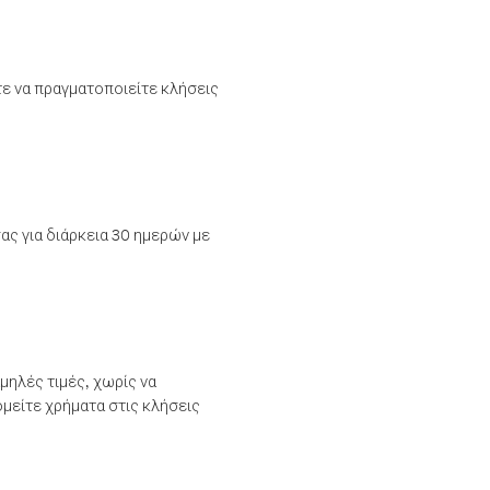
τε να πραγματοποιείτε κλήσεις
ας για διάρκεια 30 ημερών με
μηλές τιμές, χωρίς να
μείτε χρήματα στις κλήσεις