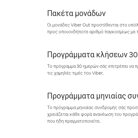
Πακέτα μονάδων
Οι μονάδες Viber Out προστίθενται στο υπό
προς οποιονδήποτε αριθμό παγκοσμίως με τι
Προγράμματα κλήσεων 30
Το πρόγραμμα 30 ημερών σάς επιτρέπει να π
τις χαμηλές τιμές του Viber.
Προγράμματα μηνιαίας σ
Το πρόγραμμα μηνιαίας συνδρομής σάς προσφ
χρειάζεται κάθε φορά ανανέωση του προγράμ
που ήδη πραγματοποιείτε.