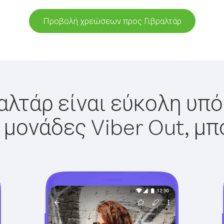
Προβολή χρεώσεων προς Γιβραλτάρ
αλτάρ είναι εύκολη υπό
 μονάδες Viber Out, μπ