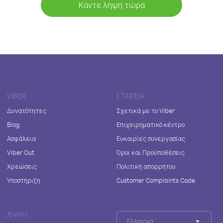
Κάντε λήψη τώρα
VIBER
ΕΤΑΙΡΕΊΑ
Δυνατότητες
Σχετικά με το Viber
Blog
Επιχειρηματικό κέντρο
Ασφάλεια
Ευκαιρίες συνεργασίας
Viber Out
Όροι και Προϋποθέσεις
Χρεώσεις
Πολιτική απορρήτου
Υποστήριξη
Customer Complaints Code
ΛΉΨΗ
Ελληνικά