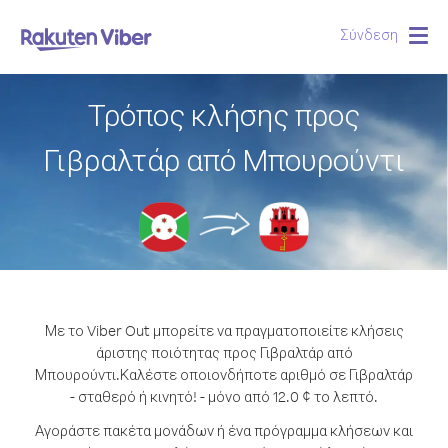
Σύνδεση
Togg
navig
Τρόπος κλήσης προς
Γιβραλτάρ από Μπουρούντι
Με το Viber Out μπορείτε να πραγματοποιείτε κλήσεις
άριστης ποιότητας προς Γιβραλτάρ από
Μπουρούντι.
Καλέστε οποιονδήποτε αριθμό σε Γιβραλτάρ
- σταθερό ή κινητό! - μόνο από 12.0 ¢ το λεπτό.
Αγοράστε πακέτα μονάδων ή ένα πρόγραμμα κλήσεων και