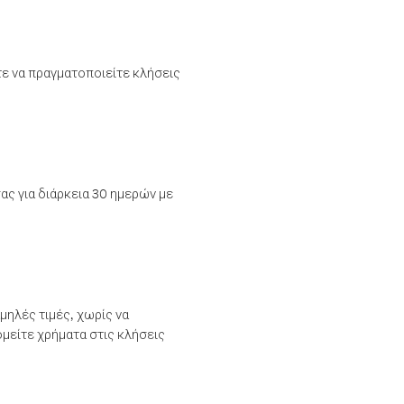
τε να πραγματοποιείτε κλήσεις
ας για διάρκεια 30 ημερών με
μηλές τιμές, χωρίς να
μείτε χρήματα στις κλήσεις