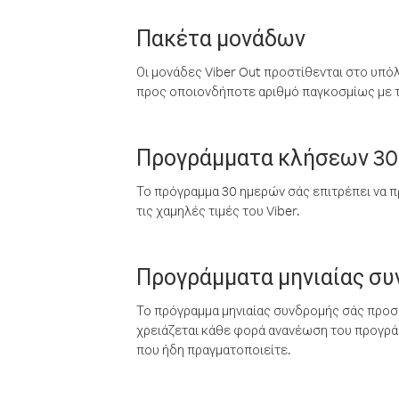
Πακέτα μονάδων
Οι μονάδες Viber Out προστίθενται στο υπό
προς οποιονδήποτε αριθμό παγκοσμίως με τι
Προγράμματα κλήσεων 30
Το πρόγραμμα 30 ημερών σάς επιτρέπει να π
τις χαμηλές τιμές του Viber.
Προγράμματα μηνιαίας σ
Το πρόγραμμα μηνιαίας συνδρομής σάς προσφ
χρειάζεται κάθε φορά ανανέωση του προγράμ
που ήδη πραγματοποιείτε.