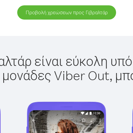
Προβολή χρεώσεων προς Γιβραλτάρ
αλτάρ είναι εύκολη υπό
 μονάδες Viber Out, μπ