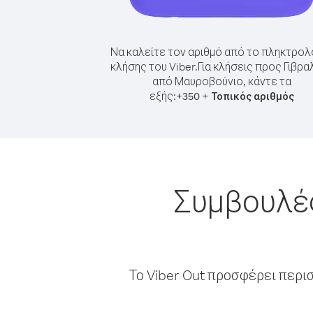
Να καλείτε τον αριθμό από το πληκτρολ
κλήσης του Viber.
Για κλήσεις προς Γιβρα
από Μαυροβούνιο, κάντε τα
εξής:
+
+
350
Τοπικός αριθμός
Συμβουλές
Το Viber Out προσφέρει περι