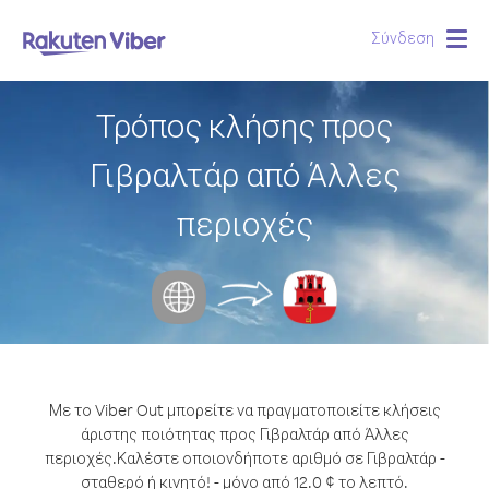
Σύνδεση
Togg
navig
Τρόπος κλήσης προς
Γιβραλτάρ από Άλλες
περιοχές
Με το Viber Out μπορείτε να πραγματοποιείτε κλήσεις
άριστης ποιότητας προς Γιβραλτάρ από Άλλες
περιοχές.
Καλέστε οποιονδήποτε αριθμό σε Γιβραλτάρ -
σταθερό ή κινητό! - μόνο από 12.0 ¢ το λεπτό.