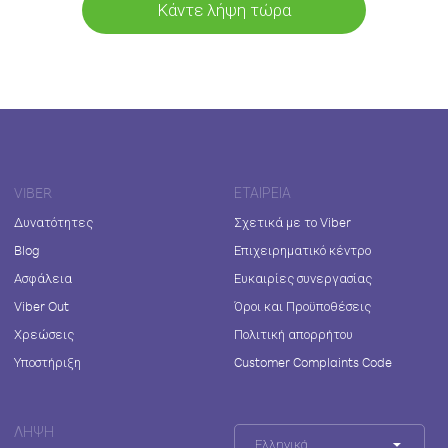
Κάντε λήψη τώρα
VIBER
ΕΤΑΙΡΕΊΑ
Δυνατότητες
Σχετικά με το Viber
Blog
Επιχειρηματικό κέντρο
Ασφάλεια
Ευκαιρίες συνεργασίας
Viber Out
Όροι και Προϋποθέσεις
Χρεώσεις
Πολιτική απορρήτου
Υποστήριξη
Customer Complaints Code
ΛΉΨΗ
Ελληνικά