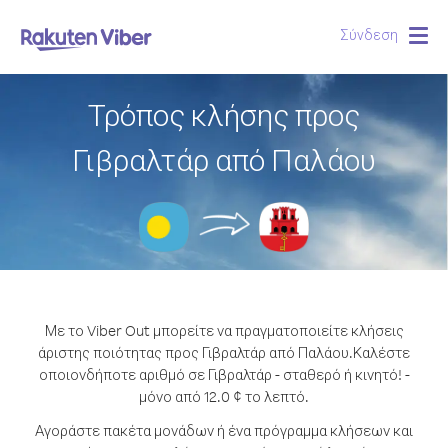
Σύνδεση
Togg
navig
Τρόπος κλήσης προς
Γιβραλτάρ από Παλάου
Με το Viber Out μπορείτε να πραγματοποιείτε κλήσεις
άριστης ποιότητας προς Γιβραλτάρ από Παλάου.
Καλέστε
οποιονδήποτε αριθμό σε Γιβραλτάρ - σταθερό ή κινητό! -
μόνο από 12.0 ¢ το λεπτό.
Αγοράστε πακέτα μονάδων ή ένα πρόγραμμα κλήσεων και