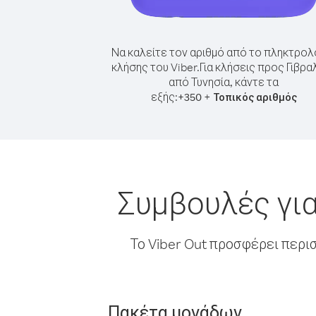
Να καλείτε τον αριθμό από το πληκτρολ
κλήσης του Viber.
Για κλήσεις προς Γιβρα
από Τυνησία, κάντε τα
εξής:
+
+
350
Τοπικός αριθμός
Συμβουλές για
Το Viber Out προσφέρει περι
Πακέτα μονάδων