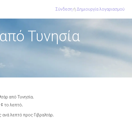
Σύνδεση
ή
Δημιουργία λογαριασμού
από Τυνησία
λτάρ από Τυνησία.
 ¢ το λεπτό.
 ανά λεπτό προς Γιβραλτάρ.