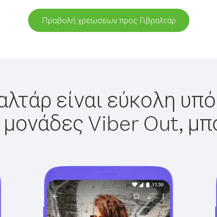
Προβολή χρεώσεων προς Γιβραλτάρ
αλτάρ είναι εύκολη υπό
 μονάδες Viber Out, μπ