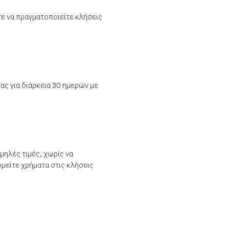
τε να πραγματοποιείτε κλήσεις
ας για διάρκεια 30 ημερών με
μηλές τιμές, χωρίς να
μείτε χρήματα στις κλήσεις