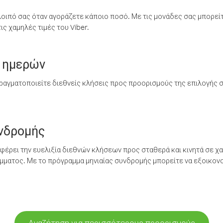
λοιπό σας όταν αγοράζετε κάποιο ποσό. Με τις μονάδες σας μπορεί
ς χαμηλές τιμές του Viber.
 ημερών
ραγματοποιείτε διεθνείς κλήσεις προς προορισμούς της επιλογής σ
υνδρομής
έρει την ευελιξία διεθνών κλήσεων προς σταθερά και κινητά σε χα
ματος. Με το πρόγραμμα μηνιαίας συνδρομής μπορείτε να εξοικονο
Αναζήτηση για περισσότερους προορισμούς