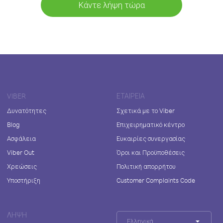
Κάντε λήψη τώρα
VIBER
ΕΤΑΙΡΕΊΑ
Δυνατότητες
Σχετικά με το Viber
Blog
Επιχειρηματικό κέντρο
Ασφάλεια
Ευκαιρίες συνεργασίας
Viber Out
Όροι και Προϋποθέσεις
Χρεώσεις
Πολιτική απορρήτου
Υποστήριξη
Customer Complaints Code
ΛΉΨΗ
Ελληνικά