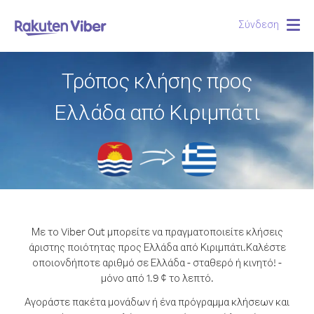
Σύνδεση
Togg
navig
Τρόπος κλήσης προς
Ελλάδα από Κιριμπάτι
Με το Viber Out μπορείτε να πραγματοποιείτε κλήσεις
άριστης ποιότητας προς Ελλάδα από Κιριμπάτι.
Καλέστε
οποιονδήποτε αριθμό σε Ελλάδα - σταθερό ή κινητό! -
μόνο από 1.9 ¢ το λεπτό.
Αγοράστε πακέτα μονάδων ή ένα πρόγραμμα κλήσεων και