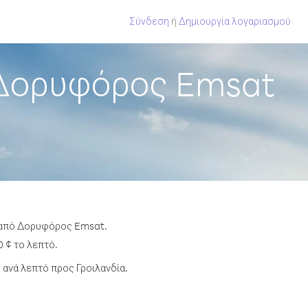
Σύνδεση
ή
Δημιουργία λογαριασμού
 Δορυφόρος Emsat
α από Δορυφόρος Emsat.
0 ¢ το λεπτό.
ανά λεπτό προς Γροιλανδία.