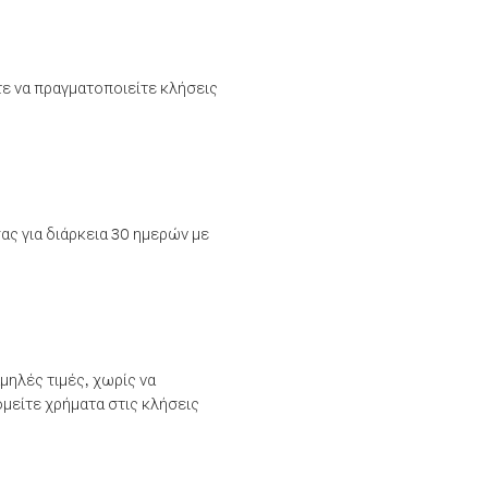
τε να πραγματοποιείτε κλήσεις
ας για διάρκεια 30 ημερών με
μηλές τιμές, χωρίς να
μείτε χρήματα στις κλήσεις