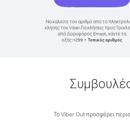
Να καλείτε τον αριθμό από το πληκτρολ
κλήσης του Viber.
Για κλήσεις προς Γροιλ
από Δορυφόρος Emsat, κάντε τα
εξής:
+
+
299
Τοπικός αριθμός
Συμβουλές
Το Viber Out προσφέρει περι