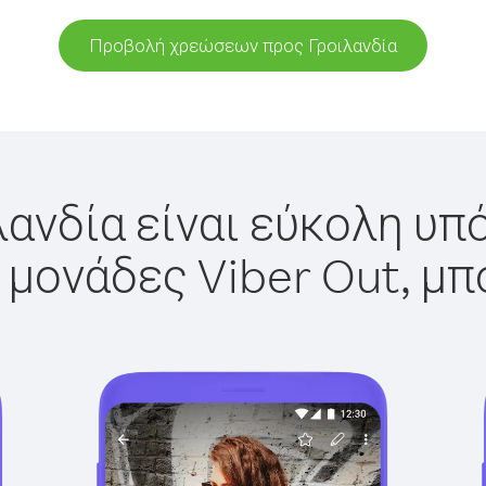
Προβολή χρεώσεων προς Γροιλανδία
λανδία είναι εύκολη υπό
 μονάδες Viber Out, μπ