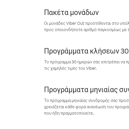
Πακέτα μονάδων
Οι μονάδες Viber Out προστίθενται στο υπό
προς οποιονδήποτε αριθμό παγκοσμίως με τι
Προγράμματα κλήσεων 30
Το πρόγραμμα 30 ημερών σάς επιτρέπει να π
τις χαμηλές τιμές του Viber.
Προγράμματα μηνιαίας σ
Το πρόγραμμα μηνιαίας συνδρομής σάς προσφ
χρειάζεται κάθε φορά ανανέωση του προγράμ
που ήδη πραγματοποιείτε.