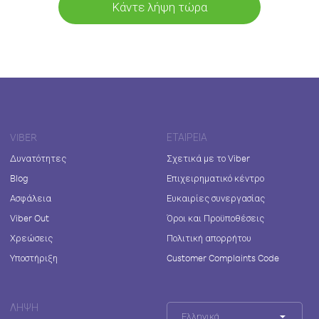
Κάντε λήψη τώρα
VIBER
ΕΤΑΙΡΕΊΑ
Δυνατότητες
Σχετικά με το Viber
Blog
Επιχειρηματικό κέντρο
Ασφάλεια
Ευκαιρίες συνεργασίας
Viber Out
Όροι και Προϋποθέσεις
Χρεώσεις
Πολιτική απορρήτου
Υποστήριξη
Customer Complaints Code
ΛΉΨΗ
Ελληνικά