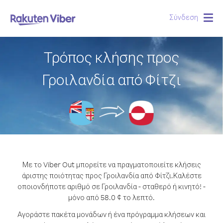
Σύνδεση
Togg
navig
Τρόπος κλήσης προς
Γροιλανδία από Φίτζι
Με το Viber Out μπορείτε να πραγματοποιείτε κλήσεις
άριστης ποιότητας προς Γροιλανδία από Φίτζι.
Καλέστε
οποιονδήποτε αριθμό σε Γροιλανδία - σταθερό ή κινητό! -
μόνο από 58.0 ¢ το λεπτό.
Αγοράστε πακέτα μονάδων ή ένα πρόγραμμα κλήσεων και