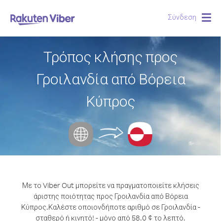
Σύνδεση
Togg
navig
Τρόπος κλήσης προς
Γροιλανδία από Βόρεια
Κύπρος
Με το Viber Out μπορείτε να πραγματοποιείτε κλήσεις
άριστης ποιότητας προς Γροιλανδία από Βόρεια
Κύπρος.
Καλέστε οποιονδήποτε αριθμό σε Γροιλανδία -
σταθερό ή κινητό! - μόνο από 58.0 ¢ το λεπτό.