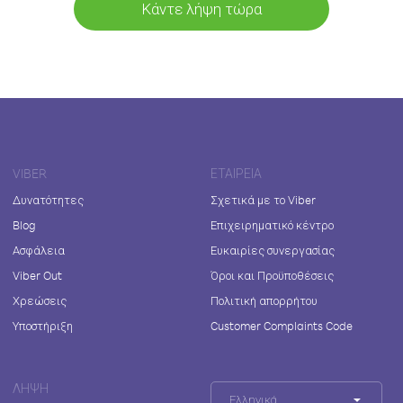
Κάντε λήψη τώρα
VIBER
ΕΤΑΙΡΕΊΑ
Δυνατότητες
Σχετικά με το Viber
Blog
Επιχειρηματικό κέντρο
Ασφάλεια
Ευκαιρίες συνεργασίας
Viber Out
Όροι και Προϋποθέσεις
Χρεώσεις
Πολιτική απορρήτου
Υποστήριξη
Customer Complaints Code
ΛΉΨΗ
Ελληνικά