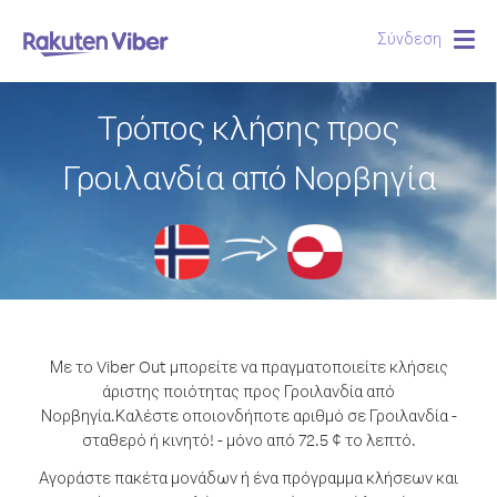
Σύνδεση
Togg
navig
Τρόπος κλήσης προς
Γροιλανδία από Νορβηγία
Με το Viber Out μπορείτε να πραγματοποιείτε κλήσεις
άριστης ποιότητας προς Γροιλανδία από
Νορβηγία.
Καλέστε οποιονδήποτε αριθμό σε Γροιλανδία -
σταθερό ή κινητό! - μόνο από 72.5 ¢ το λεπτό.
Αγοράστε πακέτα μονάδων ή ένα πρόγραμμα κλήσεων και