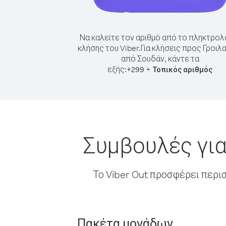
Να καλείτε τον αριθμό από το πληκτρολ
κλήσης του Viber.
Για κλήσεις προς Γροιλ
από Σουδάν, κάντε τα
εξής:
+
+
299
Τοπικός αριθμός
Συμβουλές για
Το Viber Out προσφέρει περι
Πακέτα μονάδων