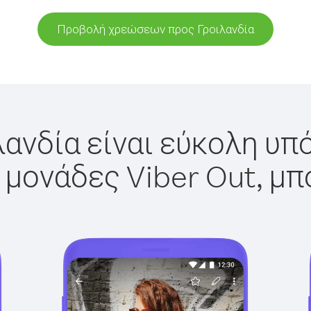
Προβολή χρεώσεων προς Γροιλανδία
λανδία είναι εύκολη υπό
 μονάδες Viber Out, μπ