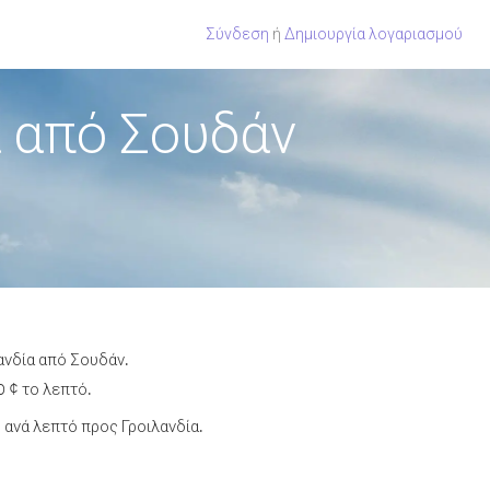
Σύνδεση
ή
Δημιουργία λογαριασμού
 από Σουδάν
ανδία από Σουδάν.
0 ¢ το λεπτό.
ανά λεπτό προς Γροιλανδία.