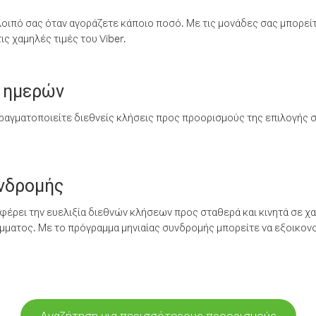
λοιπό σας όταν αγοράζετε κάποιο ποσό. Με τις μονάδες σας μπορεί
ς χαμηλές τιμές του Viber.
 ημερών
ραγματοποιείτε διεθνείς κλήσεις προς προορισμούς της επιλογής σ
υνδρομής
έρει την ευελιξία διεθνών κλήσεων προς σταθερά και κινητά σε χα
ματος. Με το πρόγραμμα μηνιαίας συνδρομής μπορείτε να εξοικονο
Αναζήτηση για περισσότερους προορισμούς