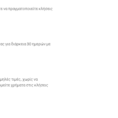
τε να πραγματοποιείτε κλήσεις
ας για διάρκεια 30 ημερών με
μηλές τιμές, χωρίς να
μείτε χρήματα στις κλήσεις