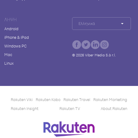
ΛΉΨΗ
Ελληνικά
Android
iPhone & iPad
Windows PC
Mac
©
2026
Viber Media S.à r.l.
Linux
Rakuten Viki
Rakuten Kobo
Rakuten Travel
Rakuten Marketing
Rakuten Insight
Rakuten TV
About Rakuten