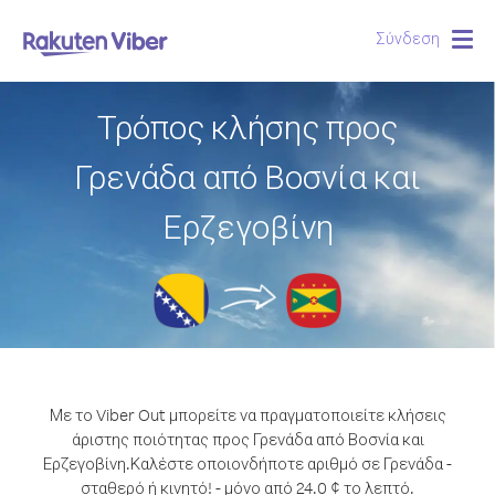
Σύνδεση
Togg
navig
Τρόπος κλήσης προς
Γρενάδα από Βοσνία και
Ερζεγοβίνη
Με το Viber Out μπορείτε να πραγματοποιείτε κλήσεις
άριστης ποιότητας προς Γρενάδα από Βοσνία και
Ερζεγοβίνη.
Καλέστε οποιονδήποτε αριθμό σε Γρενάδα -
σταθερό ή κινητό! - μόνο από 24.0 ¢ το λεπτό.