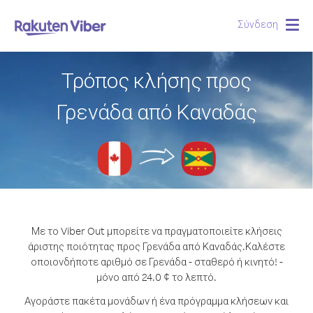
Σύνδεση
Togg
navig
Τρόπος κλήσης προς
Γρενάδα από Καναδάς
Με το Viber Out μπορείτε να πραγματοποιείτε κλήσεις
άριστης ποιότητας προς Γρενάδα από Καναδάς.
Καλέστε
οποιονδήποτε αριθμό σε Γρενάδα - σταθερό ή κινητό! -
μόνο από 24.0 ¢ το λεπτό.
Αγοράστε πακέτα μονάδων ή ένα πρόγραμμα κλήσεων και