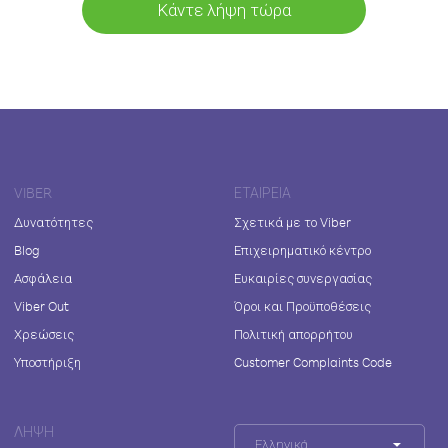
Κάντε λήψη τώρα
VIBER
ΕΤΑΙΡΕΊΑ
Δυνατότητες
Σχετικά με το Viber
Blog
Επιχειρηματικό κέντρο
Ασφάλεια
Ευκαιρίες συνεργασίας
Viber Out
Όροι και Προϋποθέσεις
Χρεώσεις
Πολιτική απορρήτου
Υποστήριξη
Customer Complaints Code
ΛΉΨΗ
Ελληνικά