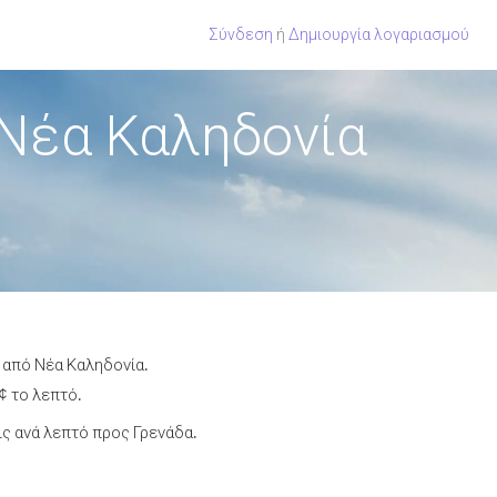
Σύνδεση
ή
Δημιουργία λογαριασμού
 Νέα Καληδονία
 από Νέα Καληδονία.
¢ το λεπτό.
ς ανά λεπτό προς Γρενάδα.