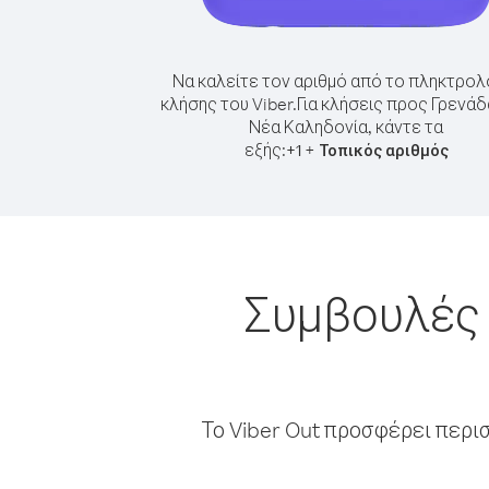
Να καλείτε τον αριθμό από το πληκτρολ
κλήσης του Viber.
Για κλήσεις προς Γρενά
Νέα Καληδονία, κάντε τα
εξής:
+
+
1
Τοπικός αριθμός
Συμβουλές 
Το Viber Out προσφέρει περι