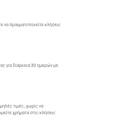
τε να πραγματοποιείτε κλήσεις
ας για διάρκεια 30 ημερών με
μηλές τιμές, χωρίς να
μείτε χρήματα στις κλήσεις