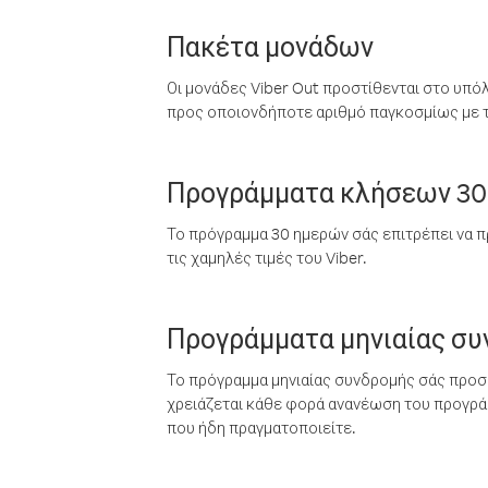
Πακέτα μονάδων
Οι μονάδες Viber Out προστίθενται στο υπό
προς οποιονδήποτε αριθμό παγκοσμίως με τι
Προγράμματα κλήσεων 30
Το πρόγραμμα 30 ημερών σάς επιτρέπει να π
τις χαμηλές τιμές του Viber.
Προγράμματα μηνιαίας σ
Το πρόγραμμα μηνιαίας συνδρομής σάς προσφ
χρειάζεται κάθε φορά ανανέωση του προγράμ
που ήδη πραγματοποιείτε.