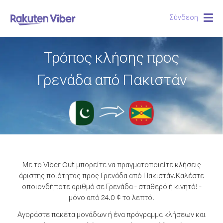
Σύνδεση
Togg
navig
Τρόπος κλήσης προς
Γρενάδα από Πακιστάν
Με το Viber Out μπορείτε να πραγματοποιείτε κλήσεις
άριστης ποιότητας προς Γρενάδα από Πακιστάν.
Καλέστε
οποιονδήποτε αριθμό σε Γρενάδα - σταθερό ή κινητό! -
μόνο από 24.0 ¢ το λεπτό.
Αγοράστε πακέτα μονάδων ή ένα πρόγραμμα κλήσεων και