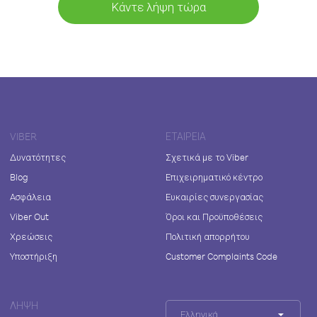
Κάντε λήψη τώρα
VIBER
ΕΤΑΙΡΕΊΑ
Δυνατότητες
Σχετικά με το Viber
Blog
Επιχειρηματικό κέντρο
Ασφάλεια
Ευκαιρίες συνεργασίας
Viber Out
Όροι και Προϋποθέσεις
Χρεώσεις
Πολιτική απορρήτου
Υποστήριξη
Customer Complaints Code
ΛΉΨΗ
Ελληνικά