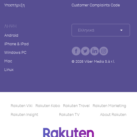
Υποστήριξη
Customer Complaints Code
ΛΉΨΗ
Ελληνικά
Android
iPhone & iPad
Windows PC
Mac
©
2026
Viber Media S.à r.l.
Linux
Rakuten Viki
Rakuten Kobo
Rakuten Travel
Rakuten Marketing
Rakuten Insight
Rakuten TV
About Rakuten