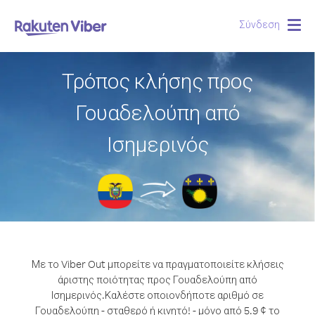
Σύνδεση
Togg
navig
Τρόπος κλήσης προς
Γουαδελούπη από
Ισημερινός
Με το Viber Out μπορείτε να πραγματοποιείτε κλήσεις
άριστης ποιότητας προς Γουαδελούπη από
Ισημερινός.
Καλέστε οποιονδήποτε αριθμό σε
Γουαδελούπη - σταθερό ή κινητό! - μόνο από 5.9 ¢ το