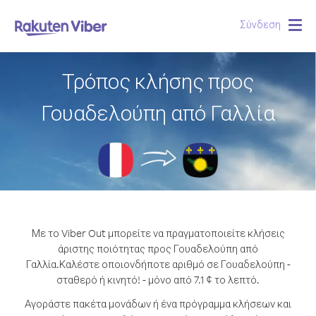
Σύνδεση
Togg
navig
Τρόπος κλήσης προς
Γουαδελούπη από Γαλλία
Με το Viber Out μπορείτε να πραγματοποιείτε κλήσεις
άριστης ποιότητας προς Γουαδελούπη από
Γαλλία.
Καλέστε οποιονδήποτε αριθμό σε Γουαδελούπη -
σταθερό ή κινητό! - μόνο από 7.1 ¢ το λεπτό.
Αγοράστε πακέτα μονάδων ή ένα πρόγραμμα κλήσεων και