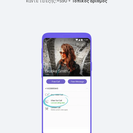
κάντε τα εξής:
+
+
590
Τοπικός αριθμός