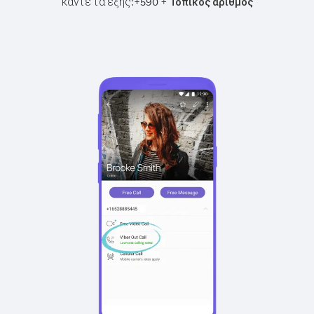
κάντε τα εξής:
+
+
590
Τοπικός αριθμός