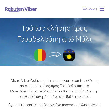
Σύνδεση
Togg
navig
Τρόπος κλήσης προς
Γουαδελούπη από Mάλι
Με το Viber Out μπορείτε να πραγματοποιείτε κλήσεις
άριστης ποιότητας προς Γουαδελούπη από
Mάλι.
Καλέστε οποιονδήποτε αριθμό σε Γουαδελούπη -
σταθερό ή κινητό! - μόνο από 5.9 ¢ το λεπτό.
Αγοράστε πακέτα μονάδων ή ένα πρόγραμμα κλήσεων και