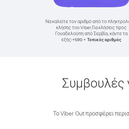
Να καλείτε τον αριθμό από το πληκτρολ
κλήσης του Viber.
Για κλήσεις προς
Γουαδελούπη από Σερβία, κάντε τα
εξής:
+
+
590
Τοπικός αριθμός
Συμβουλές 
Το Viber Out προσφέρει περι