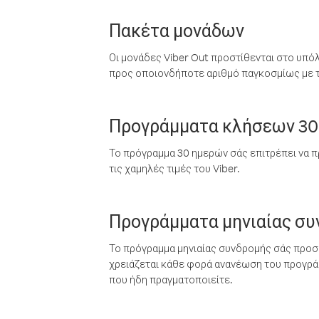
Πακέτα μονάδων
Οι μονάδες Viber Out προστίθενται στο υπό
προς οποιονδήποτε αριθμό παγκοσμίως με τι
Προγράμματα κλήσεων 30
Το πρόγραμμα 30 ημερών σάς επιτρέπει να π
τις χαμηλές τιμές του Viber.
Προγράμματα μηνιαίας σ
Το πρόγραμμα μηνιαίας συνδρομής σάς προσφ
χρειάζεται κάθε φορά ανανέωση του προγράμ
που ήδη πραγματοποιείτε.