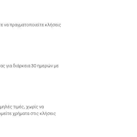
τε να πραγματοποιείτε κλήσεις
ας για διάρκεια 30 ημερών με
μηλές τιμές, χωρίς να
μείτε χρήματα στις κλήσεις