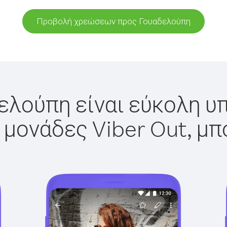
Προβολή χρεώσεων προς Γουαδελούπη
ελούπη είναι εύκολη υπ
 μονάδες Viber Out, μπ