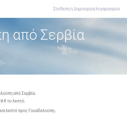
Σύνδεση
ή
Δημιουργία λογαριασμού
η από Σερβία
ελούπη από Σερβία.
9 ¢ το λεπτό.
ανά λεπτό προς Γουαδελούπη.