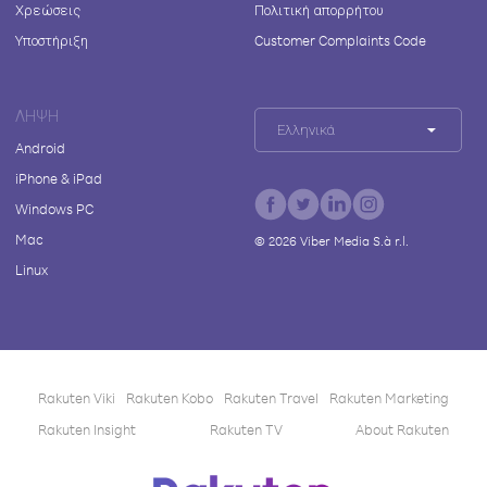
Χρεώσεις
Πολιτική απορρήτου
Υποστήριξη
Customer Complaints Code
ΛΉΨΗ
Ελληνικά
Android
iPhone & iPad
Windows PC
Mac
©
2026
Viber Media S.à r.l.
Linux
Rakuten Viki
Rakuten Kobo
Rakuten Travel
Rakuten Marketing
Rakuten Insight
Rakuten TV
About Rakuten