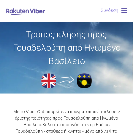
Σύνδεση
Togg
navig
Τρόπος κλήσης προς
Γουαδελούπη από Ηνωμένο
Βασίλειο
Με το Viber Out μπορείτε να πραγματοποιείτε κλήσεις
άριστης ποιότητας προς Γουαδελούπη από Ηνωμένο
Βασίλειο.
Καλέστε οποιονδήποτε αριθμό σε
Γουαδελούπη - σταθερό ή κινητό! - μόνο από 7.1 ¢ το