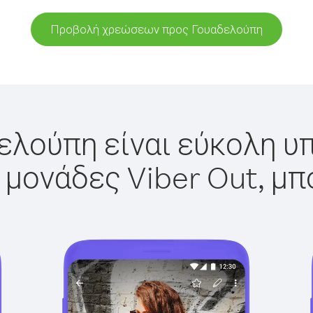
Προβολή χρεώσεων προς Γουαδελούπη
ελούπη είναι εύκολη υπ
 μονάδες Viber Out, μπ