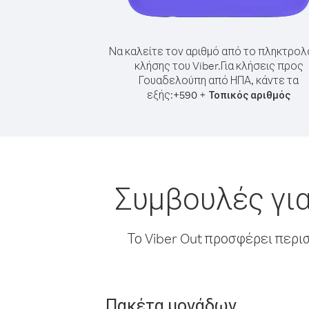
Να καλείτε τον αριθμό από το πληκτρολ
κλήσης του Viber.
Για κλήσεις προς
Γουαδελούπη από ΗΠΑ, κάντε τα
εξής:
+
+
590
Τοπικός αριθμός
Συμβουλές γι
Το Viber Out προσφέρει περι
Πακέτα μονάδων