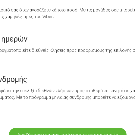
λοιπό σας όταν αγοράζετε κάποιο ποσό. Με τις μονάδες σας μπορεί
ς χαμηλές τιμές του Viber.
 ημερών
ραγματοποιείτε διεθνείς κλήσεις προς προορισμούς της επιλογής σ
υνδρομής
έρει την ευελιξία διεθνών κλήσεων προς σταθερά και κινητά σε χα
ματος. Με το πρόγραμμα μηνιαίας συνδρομής μπορείτε να εξοικονο
Αναζήτηση για περισσότερους προορισμούς