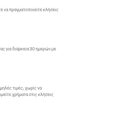
τε να πραγματοποιείτε κλήσεις
ας για διάρκεια 30 ημερών με
μηλές τιμές, χωρίς να
μείτε χρήματα στις κλήσεις