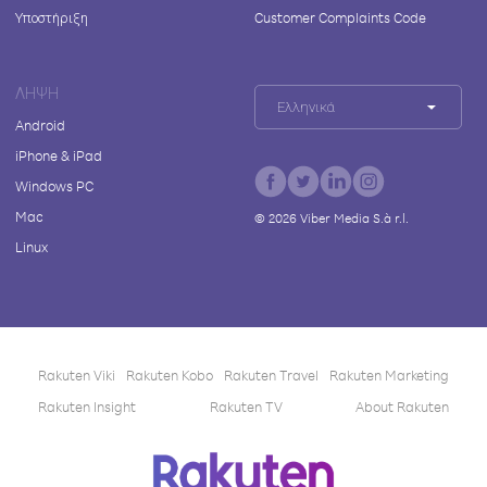
Υποστήριξη
Customer Complaints Code
ΛΉΨΗ
Ελληνικά
Android
iPhone & iPad
Windows PC
Mac
©
2026
Viber Media S.à r.l.
Linux
Rakuten Viki
Rakuten Kobo
Rakuten Travel
Rakuten Marketing
Rakuten Insight
Rakuten TV
About Rakuten