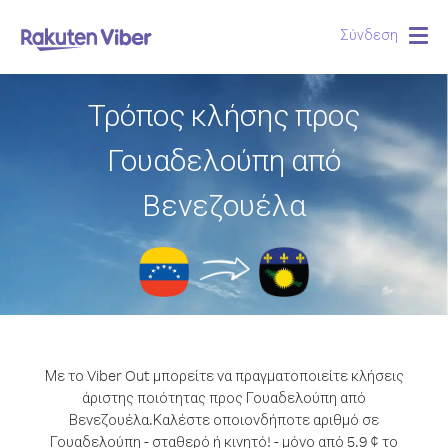
Σύνδεση
Togg
navig
Τρόπος κλήσης προς
Γουαδελούπη από
Βενεζουέλα
Με το Viber Out μπορείτε να πραγματοποιείτε κλήσεις
άριστης ποιότητας προς Γουαδελούπη από
Βενεζουέλα.
Καλέστε οποιονδήποτε αριθμό σε
Γουαδελούπη - σταθερό ή κινητό! - μόνο από 5.9 ¢ το