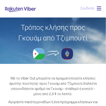
Σύνδεση
Togg
navig
Τρόπος κλήσης προς
Γκουάμ από Τζιμπουτί
Με το Viber Out μπορείτε να πραγματοποιείτε κλήσεις
άριστης ποιότητας προς Γκουάμ από Τζιμπουτί.
Καλέστε
οποιονδήποτε αριθμό σε Γκουάμ - σταθερό ή κινητό! -
μόνο από 2.3 ¢ το λεπτό.
Αγοράστε πακέτα μονάδων ή ένα πρόγραμμα κλήσεων και