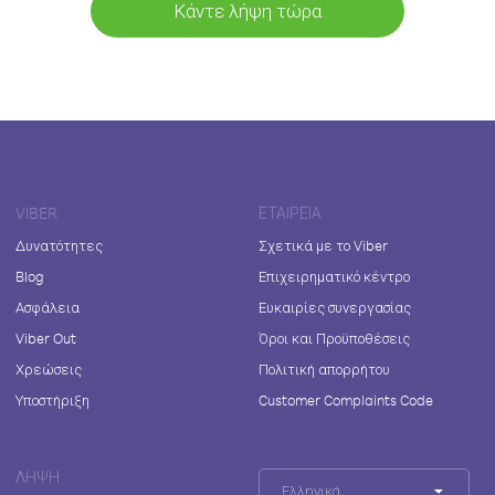
Κάντε λήψη τώρα
VIBER
ΕΤΑΙΡΕΊΑ
Δυνατότητες
Σχετικά με το Viber
Blog
Επιχειρηματικό κέντρο
Ασφάλεια
Ευκαιρίες συνεργασίας
Viber Out
Όροι και Προϋποθέσεις
Χρεώσεις
Πολιτική απορρήτου
Υποστήριξη
Customer Complaints Code
ΛΉΨΗ
Ελληνικά